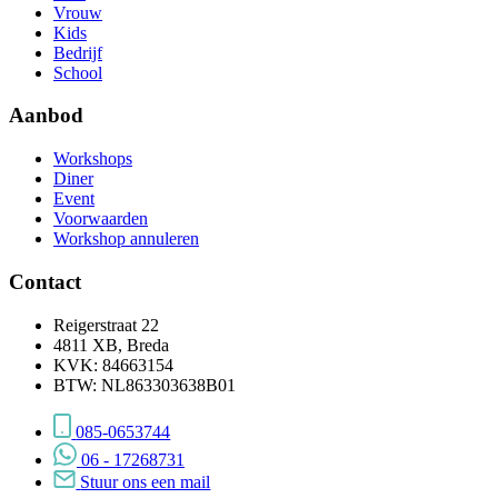
Vrouw
Kids
Bedrijf
School
Aanbod
Workshops
Diner
Event
Voorwaarden
Workshop annuleren
Contact
Reigerstraat 22
4811 XB, Breda
KVK: 84663154
BTW: NL863303638B01
085-0653744
06 - 17268731
Stuur ons een mail