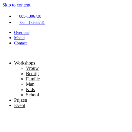
Skip to content
085-1306738
06 - 17268731
Over ons
Media
Contact
Workshops
Vrouw
Bedrijf
Familie
Man
Kids
School
Prijzen
Event